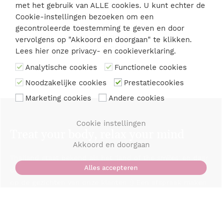
Woensdag:
11.00
-
21.00 uur
met het gebruik van ALLE cookies. U kunt echter de
Donderdag:
11.00
-
21.00 uur
Cookie-instellingen bezoeken om een
Vrijdag:
11.00
-
21.00 uur
gecontroleerde toestemming te geven en door
Zaterdag:
11.00
-
21.00 uur
vervolgens op "Akkoord en doorgaan" te klikken.
Zondag:
11.00
-
21.00 uur
Lees hier onze
privacy- en cookieverklaring
.
Analytische cookies
Functionele cookies
Noodzakelijke cookies
Prestatiecookies
Marketing cookies
Andere cookies
Cookie instellingen
Treat your body, relax your mind
Akkoord en doorgaan
Thailand staat bekend als het 'land of the smiles' en daar
Alles accepteren
doen wij het ook bij u voor. Wij toveren graag glimlachen
op de gezichten van onze klanten :) Een afspraak maken
is niet noodzakelijk maar is wel aan te raden om
teleurstellingen te voorkomen.