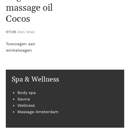
massage oil
Cocos
€
17
,95
(incl. btw)
Toevoegen aan
winkelwagen
Spa & Wellness
Body spa
Sauna
Wellness
Massage Amsterdam