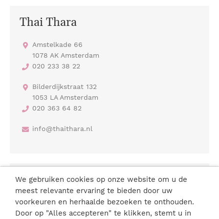
Thai Thara
Amstelkade 66
1078 AK Amsterdam
020 233 38 22
Bilderdijkstraat 132
1053 LA Amsterdam
020 363 64 82
info@thaithara.nl
Openingstijden
We gebruiken cookies op onze website om u de
meest relevante ervaring te bieden door uw
voorkeuren en herhaalde bezoeken te onthouden.
Maandag:
11.00
-
21.00 uur
Dinsdag:
11.00
-
21.00 uur
Door op "Alles accepteren" te klikken, stemt u in