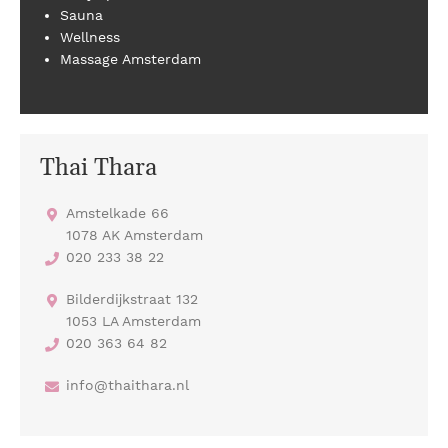
Sauna
Wellness
Massage Amsterdam
Thai Thara
Amstelkade 66
1078 AK Amsterdam
020 233 38 22
Bilderdijkstraat 132
1053 LA Amsterdam
020 363 64 82
info@thaithara.nl