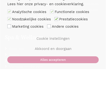
Lees hier onze
privacy- en cookieverklaring
.
doen wij het ook bij u voor. Wij toveren graag glimlachen
op de gezichten van onze klanten :) Een afspraak maken
Analytische cookies
Functionele cookies
is niet noodzakelijk maar is wel aan te raden om
Noodzakelijke cookies
Prestatiecookies
teleurstellingen te voorkomen.
Marketing cookies
Andere cookies
Spa & Wellness
Cookie instellingen
Body spa
Akkoord en doorgaan
Sauna
Alles accepteren
Wellness
Massage Amsterdam
Openingstijden
Onze vestigingen zijn open op:
Maandag:
11.00
-
21.00 uur