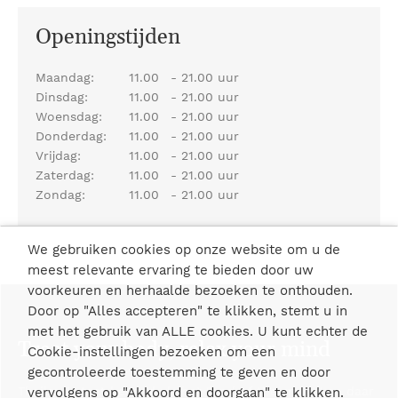
Openingstijden
Maandag:
11.00
-
21.00 uur
Dinsdag:
11.00
-
21.00 uur
Woensdag:
11.00
-
21.00 uur
Donderdag:
11.00
-
21.00 uur
Vrijdag:
11.00
-
21.00 uur
Zaterdag:
11.00
-
21.00 uur
Zondag:
11.00
-
21.00 uur
We gebruiken cookies op onze website om u de
meest relevante ervaring te bieden door uw
voorkeuren en herhaalde bezoeken te onthouden.
Door op "Alles accepteren" te klikken, stemt u in
met het gebruik van ALLE cookies. U kunt echter de
Treat your body, relax your mind
Cookie-instellingen bezoeken om een
gecontroleerde toestemming te geven en door
Thailand staat bekend als het 'land of the smiles' en daar
vervolgens op "Akkoord en doorgaan" te klikken.