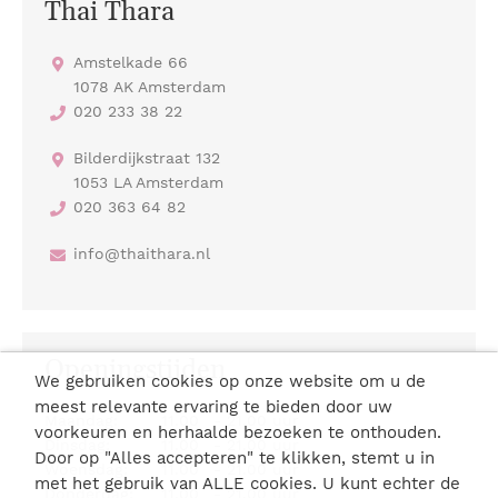
Thai Thara
Amstelkade 66
1078 AK Amsterdam
020 233 38 22
Bilderdijkstraat 132
1053 LA Amsterdam
020 363 64 82
info@thaithara.nl
Openingstijden
We gebruiken cookies op onze website om u de
meest relevante ervaring te bieden door uw
Maandag:
11.00
-
21.00 uur
voorkeuren en herhaalde bezoeken te onthouden.
Dinsdag:
11.00
-
21.00 uur
Door op "Alles accepteren" te klikken, stemt u in
Woensdag:
11.00
-
21.00 uur
met het gebruik van ALLE cookies. U kunt echter de
Donderdag:
11.00
-
21.00 uur