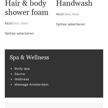
Hair & body
Handwash
shower foam
€
8
,50
(incl. btw)
Dit
€
8
,50
(incl. btw)
Opties selecteren
product
Dit
heeft
Opties selecteren
product
meerdere
heeft
variaties.
meerdere
Deze
variaties.
optie
Spa & Wellness
Deze
kan
optie
gekozen
kan
worden
Body spa
gekozen
op
Sauna
worden
de
Wellness
op
productpagin
Massage Amsterdam
de
productpagina