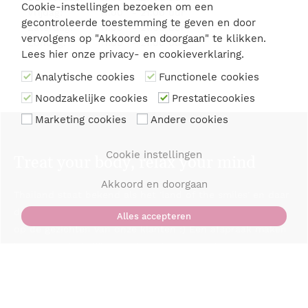
Cookie-instellingen bezoeken om een
Vrijdag:
11.00
-
21.00 uur
gecontroleerde toestemming te geven en door
Zaterdag:
11.00
-
21.00 uur
vervolgens op "Akkoord en doorgaan" te klikken.
Zondag:
11.00
-
21.00 uur
Lees hier onze
privacy- en cookieverklaring
.
Analytische cookies
Functionele cookies
Noodzakelijke cookies
Prestatiecookies
Marketing cookies
Andere cookies
Cookie instellingen
Treat your body, relax your mind
Akkoord en doorgaan
Thailand staat bekend als het 'land of the smiles' en daar
doen wij het ook bij u voor. Wij toveren graag glimlachen
Alles accepteren
op de gezichten van onze klanten :) Een afspraak maken
is niet noodzakelijk maar is wel aan te raden om
teleurstellingen te voorkomen.