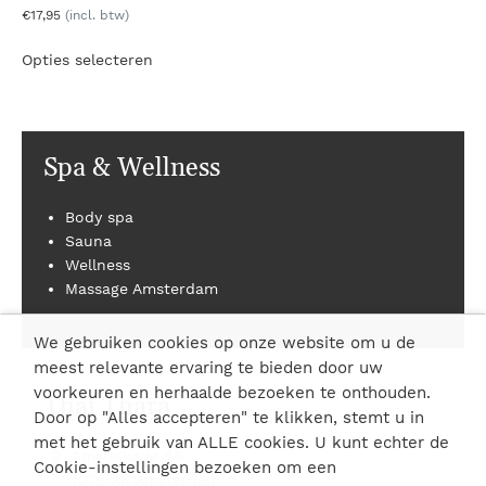
€
17
,95
(incl. btw)
Dit
Opties selecteren
product
heeft
meerdere
variaties.
Spa & Wellness
Deze
optie
kan
Body spa
gekozen
Sauna
worden
Wellness
op
Massage Amsterdam
de
productpagina
We gebruiken cookies op onze website om u de
meest relevante ervaring te bieden door uw
voorkeuren en herhaalde bezoeken te onthouden.
Thai Thara
Door op "Alles accepteren" te klikken, stemt u in
met het gebruik van ALLE cookies. U kunt echter de
Amstelkade 66
Cookie-instellingen bezoeken om een
1078 AK Amsterdam