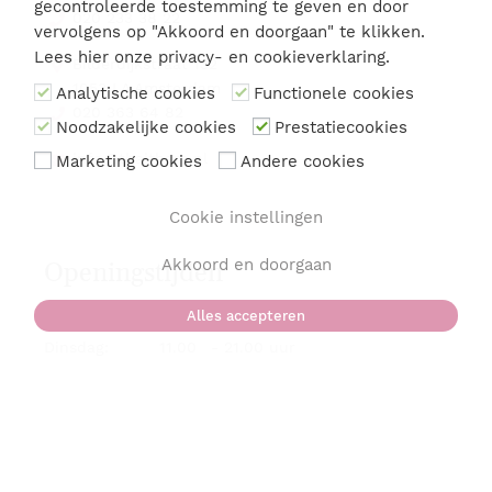
gecontroleerde toestemming te geven en door
020 233 38 22
vervolgens op "Akkoord en doorgaan" te klikken.
Lees hier onze
privacy- en cookieverklaring
.
Bilderdijkstraat 132
1053 LA Amsterdam
Analytische cookies
Functionele cookies
020 363 64 82
Noodzakelijke cookies
Prestatiecookies
info@thaithara.nl
Marketing cookies
Andere cookies
Cookie instellingen
Akkoord en doorgaan
Openingstijden
Alles accepteren
Maandag:
11.00
-
21.00 uur
Dinsdag:
11.00
-
21.00 uur
Woensdag:
11.00
-
21.00 uur
Donderdag:
11.00
-
21.00 uur
Vrijdag:
11.00
-
21.00 uur
Zaterdag:
11.00
-
21.00 uur
Zondag:
11.00
-
21.00 uur