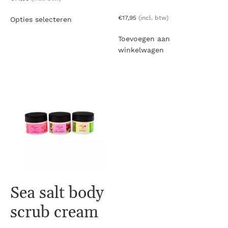
Dit
€
17
,95
(incl. btw)
Opties selecteren
product
heeft
Toevoegen aan
meerdere
winkelwagen
variaties.
Deze
optie
kan
gekozen
worden
op
de
productpagina
Sea salt body
scrub cream